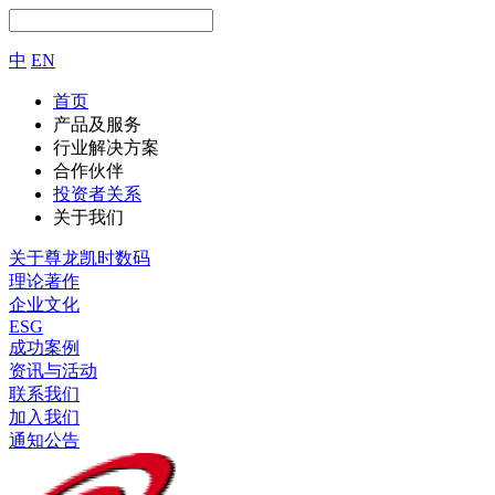
中
EN
首页
产品及服务
行业解决方案
合作伙伴
投资者关系
关于我们
关于尊龙凯时数码
理论著作
企业文化
ESG
成功案例
资讯与活动
联系我们
加入我们
通知公告