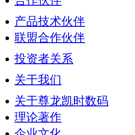
合作伙伴
产品技术伙伴
联盟合作伙伴
投资者关系
关于我们
关于尊龙凯时数码
理论著作
企业文化