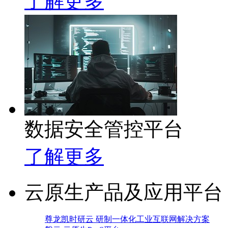
了解更多
数据安全管控平台
了解更多
云原生产品及应用平台
尊龙凯时研云 研制一体化工业互联网解决方案