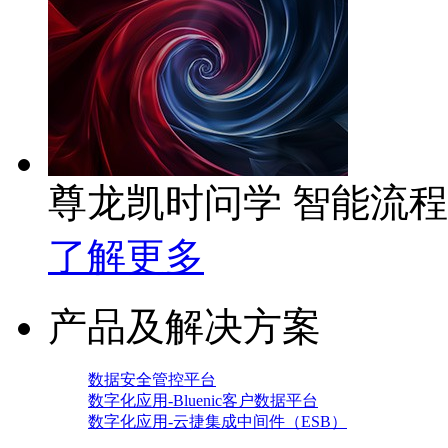
尊龙凯时问学 智能流
了解更多
产品及解决方案
数据安全管控平台
数字化应用-Bluenic客户数据平台
数字化应用-云捷集成中间件（ESB）