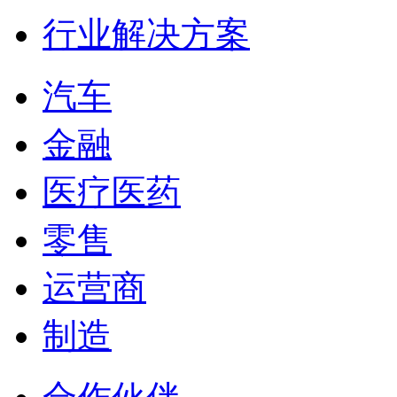
行业解决方案
汽车
金融
医疗医药
零售
运营商
制造