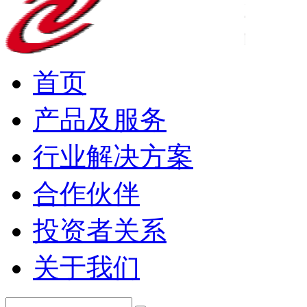
首页
产品及服务
行业解决方案
合作伙伴
投资者关系
关于我们